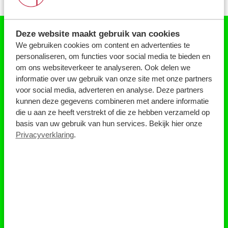
Deze website maakt gebruik van cookies
BESTEL GRATIS
We gebruiken cookies om content en advertenties te
EEN
LEKKER-LUI-BAKJE
personaliseren, om functies voor social media te bieden en
De wereld verbeteren kan heel eenvoudig. Bestel
om ons websiteverkeer te analyseren. Ook delen we
gratis dit lekker-lui-bakje, zet het op je aanrecht en
informatie over uw gebruik van onze site met onze partners
doe er je etensresten in. Klepje open. Klepje dicht.
voor social media, adverteren en analyse. Deze partners
Weer een goede daad verricht.
kunnen deze gegevens combineren met andere informatie
Bestel vanuit je luie stoel jouw gratis biobakje. In drie
die u aan ze heeft verstrekt of die ze hebben verzameld op
kliks geregeld. Lekker bezig, hoor!
basis van uw gebruik van hun services. Bekijk hier onze
Privacyverklaring
.
Bestel hier jouw gratis biobakje