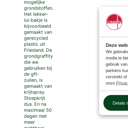
mogelijke
grondstoffen.
Het lekker-
lui-bakje is
bijvoorbeeld
gemaakt van
gerecycled
plastic uit
Deze webs
Friesland. De
We gebruike
grondgraffity
media te bi
die we
gebruik van
gebruiken bij
partners ku
de gft-
verstrekt o
zuilen, is
onze
Privac
gemaakt van
krijtspray.
Stoepkrijt
Details 
dus. En na
maximaal 50
dagen niet
meer