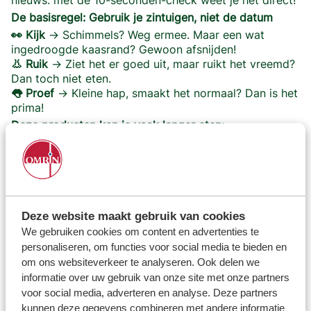
nieuws: met de 10-seconden-check weet je het direct!
De basisregel: Gebruik je zintuigen, niet de datum
👀
Kijk
→ Schimmels? Weg ermee. Maar een wat
ingedroogde kaasrand? Gewoon afsnijden!
👃
Ruik
→ Ziet het er goed uit, maar ruikt het vreemd?
Dan toch niet eten.
👅
Proef
→ Kleine hap, smaakt het normaal? Dan is het
prima!
Deze producten kan je vaak langer eten:
Yoghurt
– Tot een week na de THT, zolang het niet
zuur ruikt.
Eieren
– Doe de drijftest: blijft het ei drijven in water?
Dan is ie oud en moet je hem niet eten.
Brood
– Beetje oud? Rooster het of maak er
wentelteefjes van.
Deze website maakt gebruik van cookies
We gebruiken cookies om content en advertenties te
personaliseren, om functies voor social media te bieden en
om ons websiteverkeer te analyseren. Ook delen we
informatie over uw gebruik van onze site met onze partners
voor social media, adverteren en analyse. Deze partners
kunnen deze gegevens combineren met andere informatie