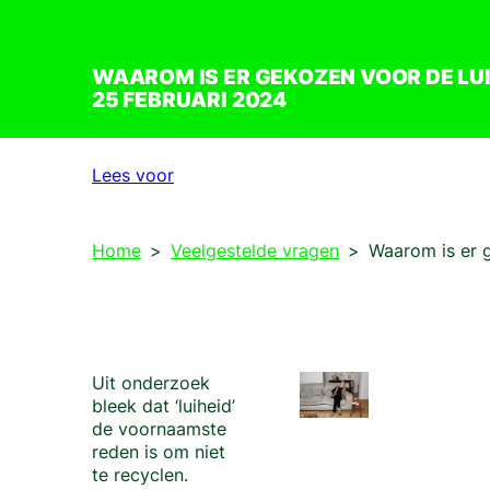
WAAROM IS ER GEKOZEN VOOR DE L
25 FEBRUARI 2024
Lees voor
Home
Veelgestelde vragen
Waarom is er 
Uit onderzoek
bleek dat ‘luiheid’
de voornaamste
reden is om niet
te recyclen.