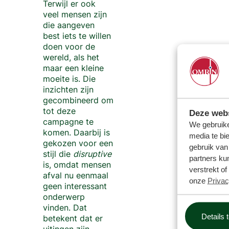
Terwijl er ook
veel mensen zijn
die aangeven
best iets te willen
doen voor de
wereld, als het
maar een kleine
moeite is. Die
inzichten zijn
gecombineerd om
tot deze
Deze webs
campagne te
We gebruike
komen. Daarbij is
media te bi
gekozen voor een
gebruik van
stijl die
disruptive
partners ku
is, omdat mensen
verstrekt o
afval nu eenmaal
onze
Privac
geen interessant
onderwerp
vinden. Dat
Details 
betekent dat er