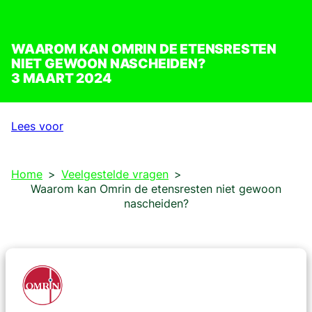
WAAROM KAN OMRIN DE ETENSRESTEN
NIET GEWOON NASCHEIDEN?
3 MAART 2024
Lees voor
Home
Veelgestelde vragen
Waarom kan Omrin de etensresten niet gewoon
nascheiden?
We kunnen een hele hoop wél nascheiden, maar
etensresten kunnen we niet composteren als het bij
het restafval zit. Gft en etensresten kunnen ook
andere afvalstromen vervuilen. Denk aan het vet dat