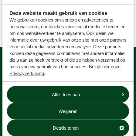
we van het plastic moeten wassen, of de sinaasappels
die nog in een netje zitten. Die kan een machine er niet
Deze website maakt gebruik van cookies
uitplukken. Nascheiden kost ook energie. Door het
We gebruiken cookies om content en advertenties te
juist vooraf goed aan te leveren, zijn we dus met z’n
personaliseren, om functies voor social media te bieden en
allen een stuk duurzamer bezig!
om ons websiteverkeer te analyseren. Ook delen we
informatie over uw gebruik van onze site met onze partners
voor social media, adverteren en analyse. Deze partners
kunnen deze gegevens combineren met andere informatie
die u aan ze heeft verstrekt of die ze hebben verzameld op
Contact
basis van uw gebruik van hun services. Bekijk hier onze
Privacyverklaring
.
Perskit
Veelgestelde vragen
Actievoorwaarden
Alles toestaan
Volg ons op
Weigeren
Details tonen