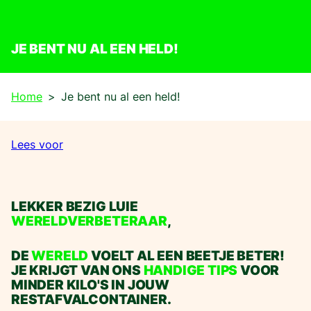
JE BENT NU AL EEN HELD!
Home
Je bent nu al een held!
Lees voor
LEKKER BEZIG LUIE
WERELDVERBETERAAR
,
DE
WERELD
VOELT AL EEN BEETJE BETER!
JE KRIJGT VAN ONS
HANDIGE TIPS
VOOR
MINDER KILO'S IN JOUW
RESTAFVALCONTAINER.