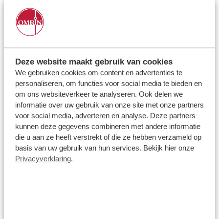
Statistieken (5)
Statistische cookies helpen eigenaren van websites
begrijpen hoe bezoekers hun website gebruiken,
door anoniem gegevens te verzamelen en te
rapporteren.
Deze website maakt gebruik van cookies
We gebruiken cookies om content en advertenties te
personaliseren, om functies voor social media te bieden en
Naam
Aanbieder
om ons websiteverkeer te analyseren. Ook delen we
informatie over uw gebruik van onze site met onze partners
_ga
Google
voor social media, adverteren en analyse. Deze partners
kunnen deze gegevens combineren met andere informatie
die u aan ze heeft verstrekt of die ze hebben verzameld op
basis van uw gebruik van hun services. Bekijk hier onze
Privacyverklaring
.