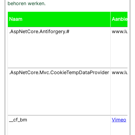
behoren werken.
Naam
Aanbieder
.AspNetCore.Antiforgery.#
www.luiew
.AspNetCore.Mvc.CookieTempDataProvider
www.luiew
__cf_bm
Vimeo