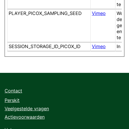
te ho
PLAYER_PICOX_SAMPLING_SEED
Vimeo
Wordt
de in
gebru
embed
te ho
SESSION_STORAGE_ID_PICOX_ID
Vimeo
In af
Contact
Perskit
Veelgestelde vragen
Actievoorwaarden