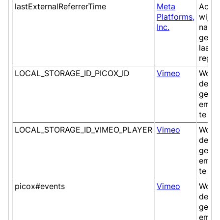
lastExternalReferrerTime
Meta
Achte
Platforms,
wijze
Inc.
naar 
gekom
laats
regist
LOCAL_STORAGE_ID_PICOX_ID
Vimeo
Wordt
de in
gebru
embed
te ho
LOCAL_STORAGE_ID_VIMEO_PLAYER
Vimeo
Wordt
de in
gebru
embed
te ho
picox#events
Vimeo
Wordt
de in
gebru
embed